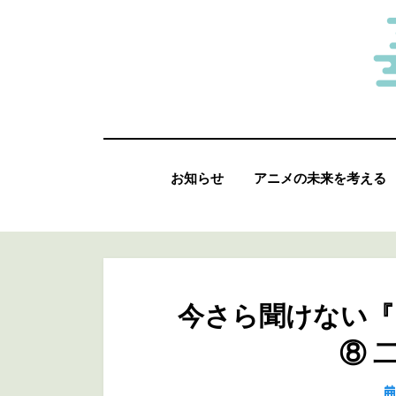
コ
ン
テ
ン
ツ
へ
お知らせ
アニメの未来を考える
移
動
す
る
今さら聞けない『
⑧ 