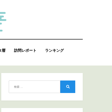
タ暦
訪問レポート
ランキング
検
索:
検
索