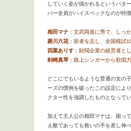
していく姿が描かれるというパタ
バー全員がハイスペックなのが特
相田マナ
：文武両道に秀で、しっ
菱川六花
：医者を志し、全国模試1
四葉ありす
：財閥企業の経営者と
剣崎真琴
：路上シンガーから歌唱
どこにでもいるような普通の女の
ーズの慣例を破ったこの設定によ
クター性を強調したものとなって
加えて主人公の相田マナは、困っ
え敵であっても救いの手を差し伸