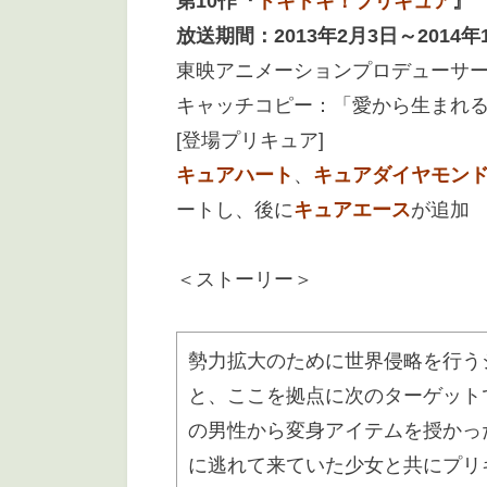
第10作『
ドキドキ！プリキュア
』
放送期間：2013年2月3日～2014年
東映アニメーションプロデューサ
キャッチコピー：「愛から生まれ
[登場プリキュア]
キュアハート
、
キュアダイヤモン
ートし、後に
キュアエース
が追加
＜ストーリー＞
勢力拡大のために世界侵略を行う
と、ここを拠点に次のターゲット
の男性から変身アイテムを授かっ
に逃れて来ていた少女と共にプリ