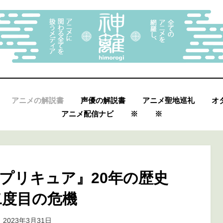
アニメの解説書
声優の解説書
アニメ聖地巡礼
オ
アニメ配信ナビ
※
※
プリキュア』20年の歴史
二度目の危機
投
投稿者
2023年3月31日
marumegane