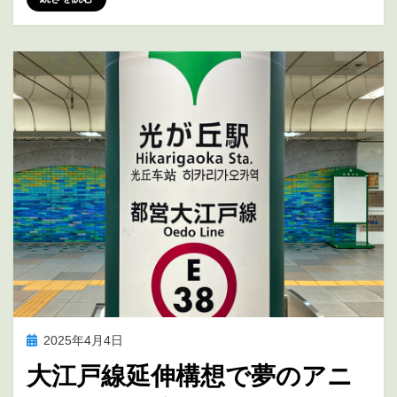
投
2025年4月4日
アニメ聖地巡礼
稿
大江戸線延伸構想で夢のアニ
日: