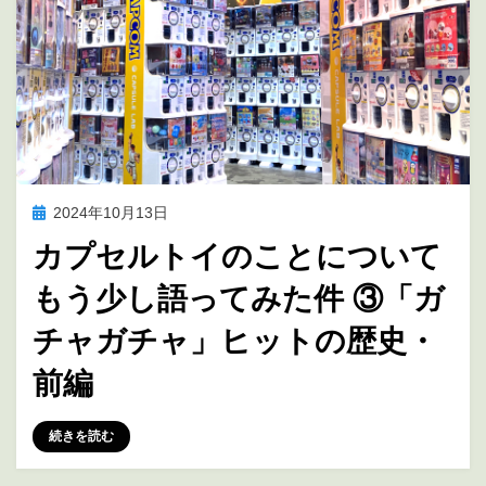
投
2024年10月13日
アニメ聖地巡礼
稿
カプセルトイのことについて
日:
もう少し語ってみた件 ③「ガ
チャガチャ」ヒットの歴史・
前編
投稿者
marumegane
続きを読む