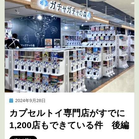
投
2024年9月28日
アニメ聖地巡礼
稿
カプセルトイ専門店がすでに
日:
1,200店もできている件 後編
投稿者
marumegane