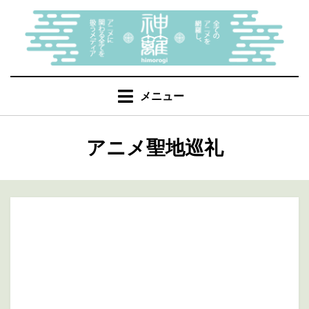
コ
ン
テ
ン
ツ
へ
メニュー
移
動
カテゴリー
:
アニメ聖地巡礼
す
る