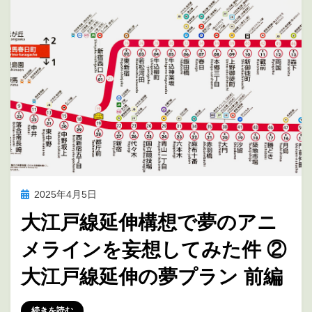
投
2025年4月5日
アニメ聖地巡礼
稿
大江戸線延伸構想で夢のアニ
日:
メラインを妄想してみた件 ②
大江戸線延伸の夢プラン 前編
投稿者
marumegane
続きを読む