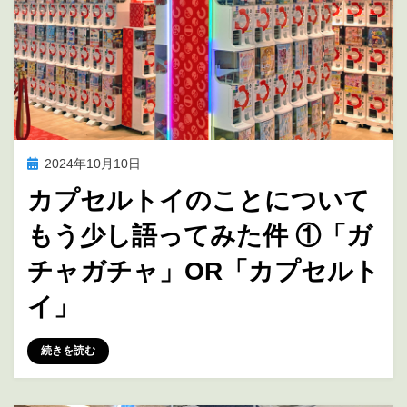
投
2024年10月10日
アニメ聖地巡礼
稿
カプセルトイのことについて
日:
もう少し語ってみた件 ①「ガ
チャガチャ」OR「カプセルト
イ」
投稿者
marumegane
続きを読む