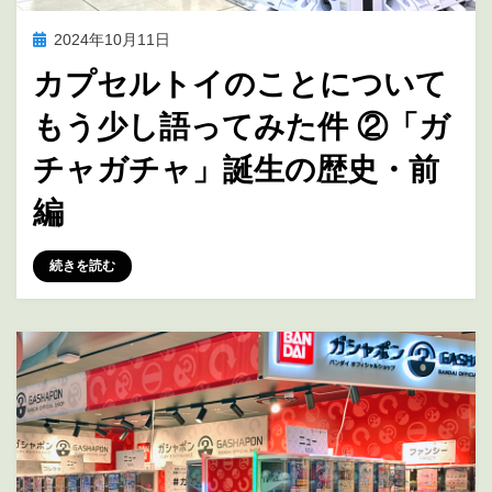
投
2024年10月11日
アニメ聖地巡礼
稿
カプセルトイのことについて
日:
もう少し語ってみた件 ②「ガ
チャガチャ」誕生の歴史・前
編
投稿者
marumegane
続きを読む