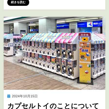
投稿者
marumegane
続きを読む
投
2024年10月15日
アニメ聖地巡礼
稿
カプセルトイのことについて
日: