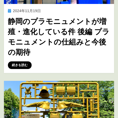
投
2024年11月19日
アニメ聖地巡礼
稿
静岡のプラモニュメントが増
日:
殖・進化している件 後編 プラ
モニュメントの仕組みと今後
の期待
投稿者
marumegane
続きを読む