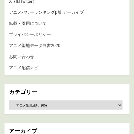
X（旧Twitter）
アニメパワーランキングβ版 アーカイブ
転載・引用について
プライバシーポリシー
アニメ聖地データ白書2020
お問い合わせ
アニメ配信ナビ
カテゴリー
カ
テ
ゴ
リ
ー
アーカイブ