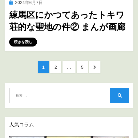
投
2024年6月7日
アニメ聖地巡礼
稿
練馬区にかつてあったトキワ
日:
荘的な聖地の件② まんが画廊
投稿者
marumegane
続きを読む
投
ペ
ペ
ペ
次
1
2
…
5
稿
ー
ー
ー
の
ジ
ジ
ジ
ペ
の
ー
ペ
検
ジ
索:
ー
検
へ
索
ジ
送
人気コラム
り