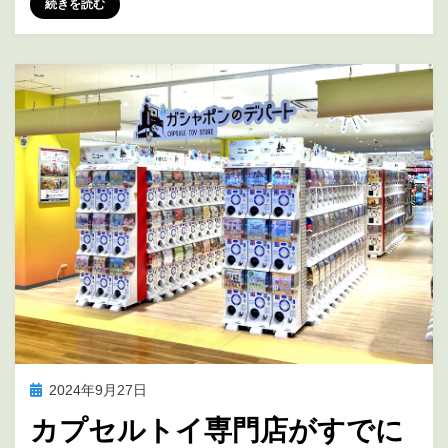
続きを読む
投
2024年9月27日
アニメ聖地巡礼
稿
カプセルトイ専門店がすでに
日: