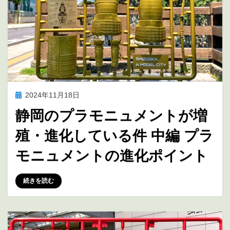
投
2024年11月18日
アニメ聖地巡礼
稿
静岡のプラモニュメントが増
日:
殖・進化している件 中編 プラ
モニュメントの進化ポイント
投稿者
marumegane
続きを読む