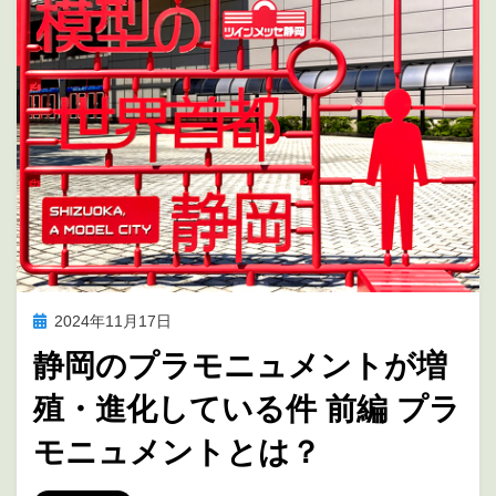
投
2024年11月17日
訪問レポート
稿
静岡のプラモニュメントが増
日:
殖・進化している件 前編 プラ
モニュメントとは？