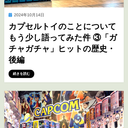
投
2024年10月14日
アニメ聖地巡礼
稿
カプセルトイのことについて
日:
もう少し語ってみた件 ③「ガ
チャガチャ」ヒットの歴史・
後編
投稿者
marumegane
続きを読む