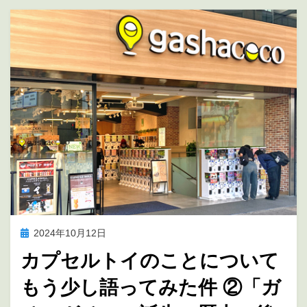
投
2024年10月12日
アニメ聖地巡礼
稿
カプセルトイのことについて
日:
もう少し語ってみた件 ②「ガ