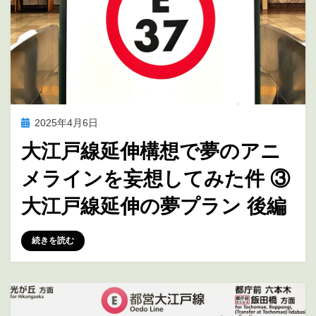
投
2025年4月6日
アニメ聖地巡礼
稿
大江戸線延伸構想で夢のアニ
日:
メラインを妄想してみた件 ③
大江戸線延伸の夢プラン 後編
投稿者
marumegane
続きを読む