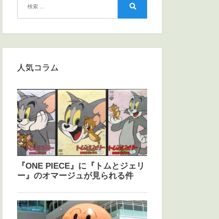
索:
検
索
人気コラム