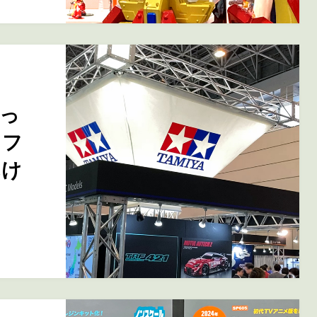
っ
・フ
んけ