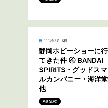
投
2024年5月15日
訪問レポート
稿
静岡ホビーショーに行
日:
てきた件 ④ BANDAI
SPIRITS・グッドス
ルカンパニー・海洋堂
他
投稿者
marumegane
続きを読む