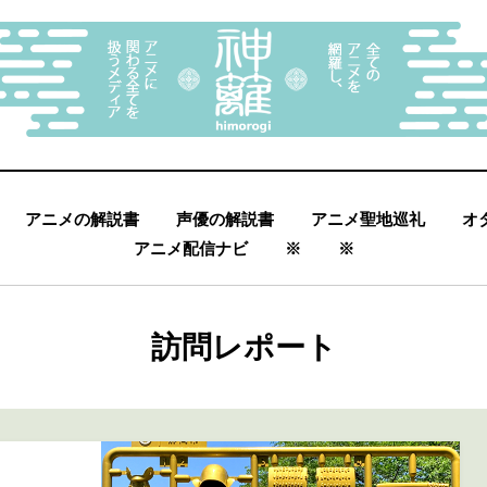
アニメの解説書
声優の解説書
アニメ聖地巡礼
オ
アニメ配信ナビ
※
※
カテゴリー
:
訪問レポート