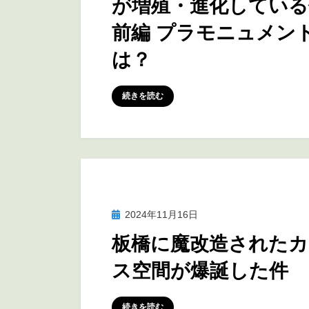
が増殖・進化している
前編 プラモニュメン
は？
投稿者
marumegane
続きを読む
投
2024年11月16日
訪問レポート
稿
板橋に魔改造されたカ
日:
ス空間が爆誕した件
投稿者
marumegane
続きを読む