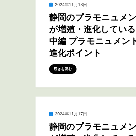
投
2024年11月18日
アニメ聖地巡礼
稿
静岡のプラモニュメ
日:
が増殖・進化している
中編 プラモニュメン
進化ポイント
投稿者
marumegane
続きを読む
投
2024年11月17日
アニメ聖地巡礼
稿
静岡のプラモニュメ
日: