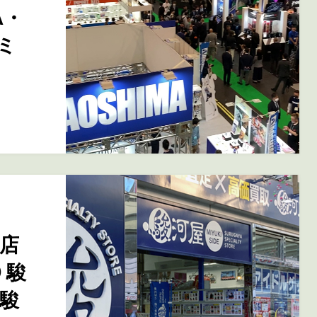
A・
ミ
店
 駿
駿