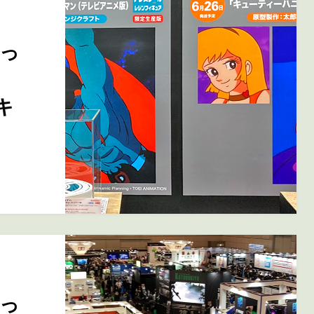
っ
キ
っ