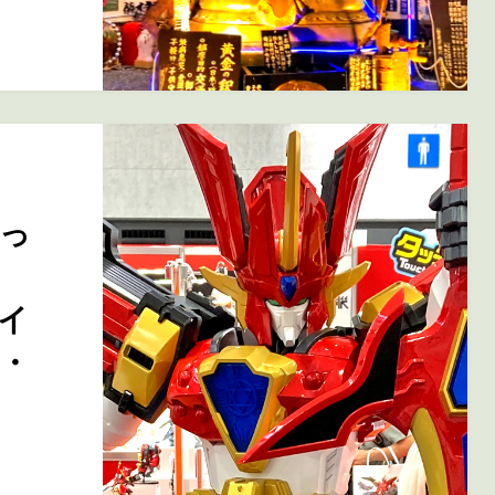
っ
マイ
・