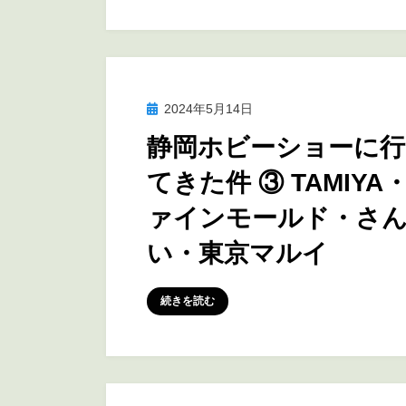
投
2024年5月14日
訪問レポート
稿
静岡ホビーショーに行
日:
てきた件 ③ TAMIYA
ァインモールド・さ
い・東京マルイ
投稿者
marumegane
続きを読む