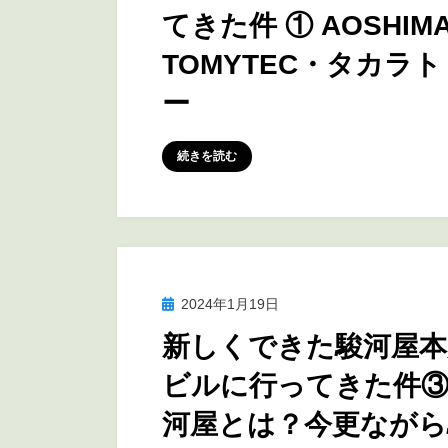
てきた件 ① AOSHIM
TOMYTEC・タカラト
ー
投稿者
marumegane
続きを読む
投
2024年1月19日
アニメ聖地巡礼
稿
新しくできた駿河屋本
日:
ビルに行ってきた件③
河屋とは？今更ながら