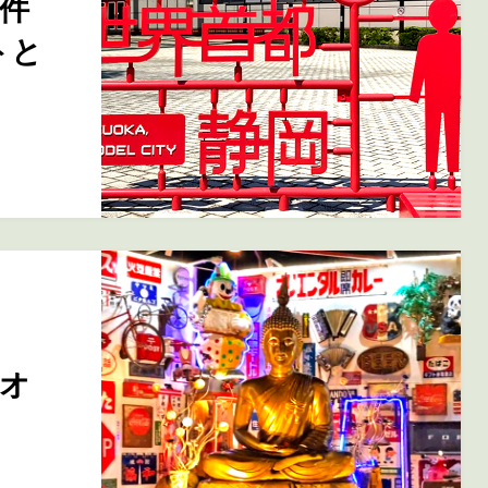
件
トと
オ