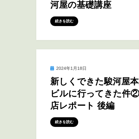
河屋の基礎講座
投稿者
marumegane
続きを読む
投
2024年1月18日
訪問レポート
稿
新しくできた駿河屋本
日:
ビルに行ってきた件②
店レポート 後編
投稿者
marumegane
続きを読む