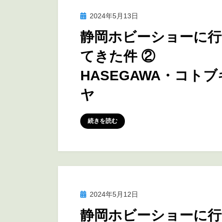
投
2024年5月13日
訪問レポート
稿
静岡ホビーショーに行
日:
てきた件 ②
HASEGAWA・コトブ
ヤ
投稿者
marumegane
続きを読む
投
2024年5月12日
訪問レポート
稿
静岡ホビーショーに行
日: