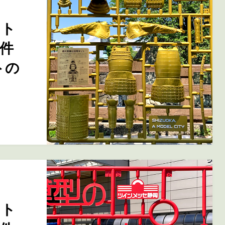
ント
件
トの
ント