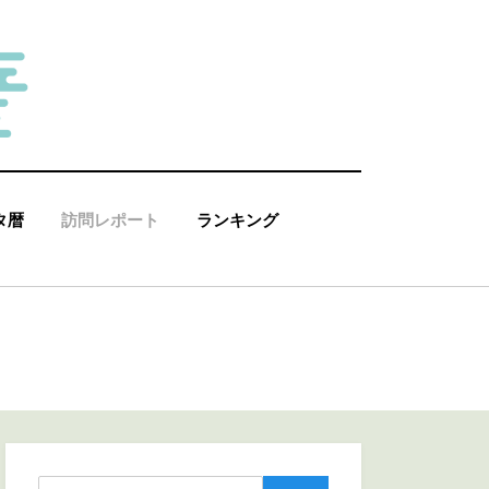
タ暦
訪問レポート
ランキング
検