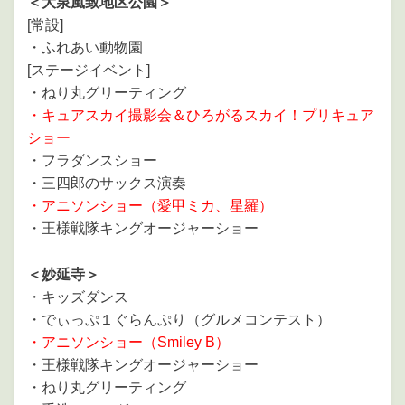
＜大泉風致地区公園＞
[常設]
・ふれあい動物園
[ステージイベント]
・ねり丸グリーティング
・キュアスカイ撮影会＆ひろがるスカイ！プリキュア
ショー
・フラダンスショー
・三四郎のサックス演奏
・アニソンショー（愛甲ミカ、星羅）
・王様戦隊キングオージャーショー
＜妙延寺＞
・キッズダンス
・でぃっぷ１ぐらんぷり（グルメコンテスト）
・アニソンショー（Smiley B）
・王様戦隊キングオージャーショー
・ねり丸グリーティング