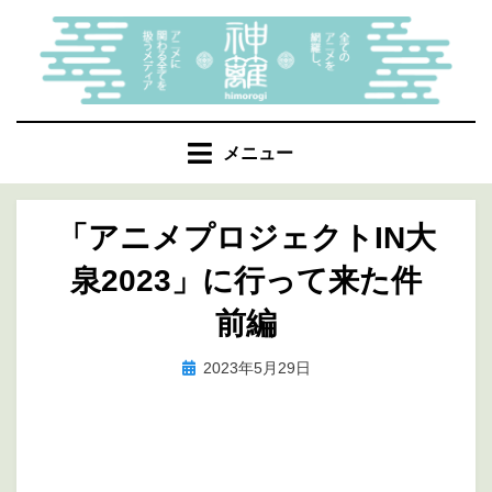
コ
ン
テ
ン
ツ
へ
メニュー
移
動
「アニメプロジェクトIN大
す
る
泉2023」に行って来た件
前編
投
投稿者
2023年5月29日
marumegane
稿
日: