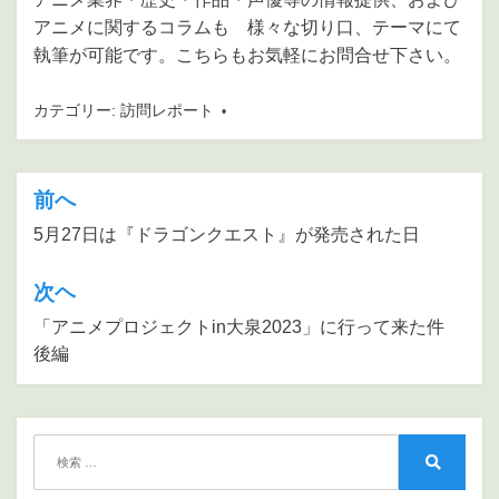
アニメに関するコラムも 様々な切り口、テーマにて
執筆が可能です。こちらもお気軽にお問合せ下さい。
カテゴリー:
訪問レポート
前へ
投
稿
5月27日は『ドラゴンクエスト』が発売された日
ナ
次ヘ
ビ
「アニメプロジェクトin大泉2023」に行って来た件
ゲ
後編
ー
シ
ョ
検
ン
索:
検
索