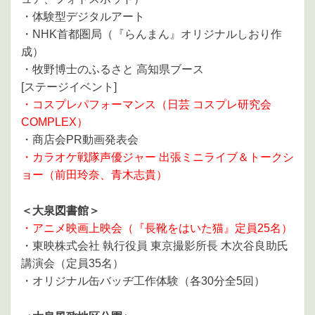
・体験型デジタルアート
・NHK首都圏局（『らんまん』オリジナルしおり作
成）
・牧野博士のふるさと 高知県ブース
[ステージイベント]
・コスプレパフォーマンス（日芸 コスプレ研究会
COMPLEX）
・商店会PR動画発表会
・カラオケ戦隊声優ジャー 出張ミニライブ＆トークシ
ョー（前田玲奈、青木志貴）
＜大泉図書館＞
・アニメ映画上映会（『長靴をはいた猫』定員25名）
・東映株式会社 執行役員 東京撮影所長 木次谷良助氏
講演会（定員35名）
・オリジナル缶バッヂ工作体験（各30分全5回）