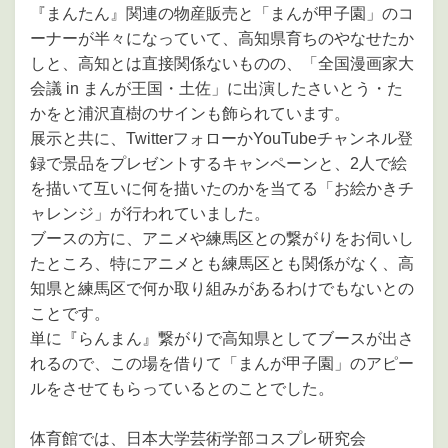
『まんたん』関連の物産販売と「まんが甲子園」のコ
ーナーが半々になっていて、高知県育ちのやなせたか
しと、高知とは直接関係ないものの、「全国漫画家大
会議 in まんが王国・土佐」に出演したさいとう・た
かをと浦沢直樹のサインも飾られています。
展示と共に、TwitterフォローかYouTubeチャンネル登
録で景品をプレゼントするキャンペーンと、2人で絵
を描いて互いに何を描いたのかを当てる「お絵かきチ
ャレンジ」が行われていました。
ブースの方に、アニメや練馬区との繋がりをお伺いし
たところ、特にアニメとも練馬区とも関係がなく、高
知県と練馬区で何か取り組みがあるわけでもないとの
ことです。
単に『らんまん』繋がりで高知県としてブースが出さ
れるので、この場を借りて「まんが甲子園」のアピー
ルをさせてもらっているとのことでした。
体育館では、日本大学芸術学部コスプレ研究会