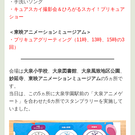
・手洗いソング
・キュアスカイ撮影会＆ひろがるスカイ！プリキュア
ショー
＜東映アニメーションミュージアム＞
・プリキュアグリーティング（11時、13時、15時の3
回）
会場は
大泉小学校
、
大泉図書館
、
大泉風致地区公園
、
妙延寺
、
東映アニメーションミュージアム
の5ヵ所で
す。
当日は、この5ヵ所に大泉学園駅前の「大泉アニメゲ
ート」を合わせた6カ所でスタンプラリーを実施して
いました。