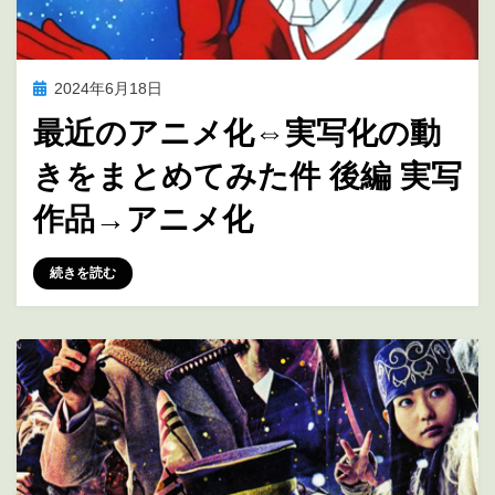
投
2024年6月18日
アニメの未来を考える
稿
最近のアニメ化⇔実写化の動
日:
きをまとめてみた件 後編 実写
作品→アニメ化
投稿者
marumegane
続きを読む