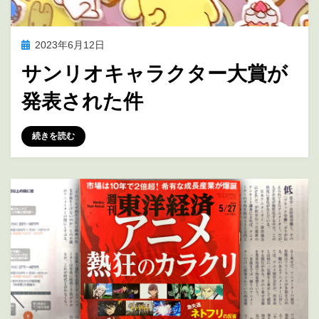
投
2023年6月12日
アニメの未来を考える
稿
サンリオキャラクター大賞が
日:
発表された件
投稿者
marumegane
続きを読む