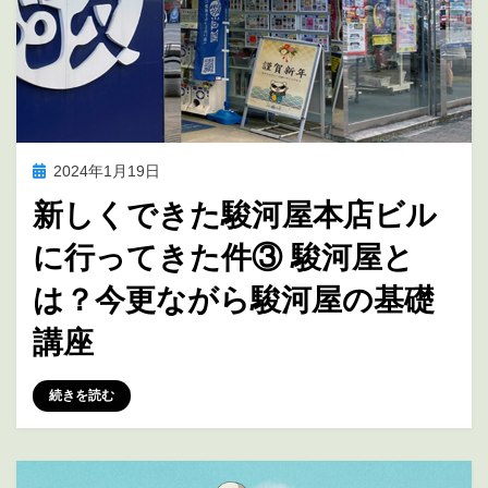
投
2024年1月19日
アニメ聖地巡礼
稿
新しくできた駿河屋本店ビル
日:
に行ってきた件③ 駿河屋と
は？今更ながら駿河屋の基礎
講座
投稿者
marumegane
続きを読む