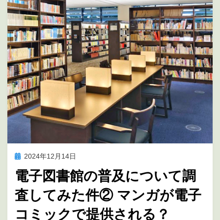
投
2024年12月14日
アニメの未来を考える
稿
電子図書館の普及について調
日:
査してみた件② マンガが電子
コミックで提供される？