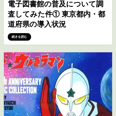
電子図書館の普及について調
日:
査してみた件① 東京都内・都
道府県の導入状況
投稿者
marumegane
続きを読む