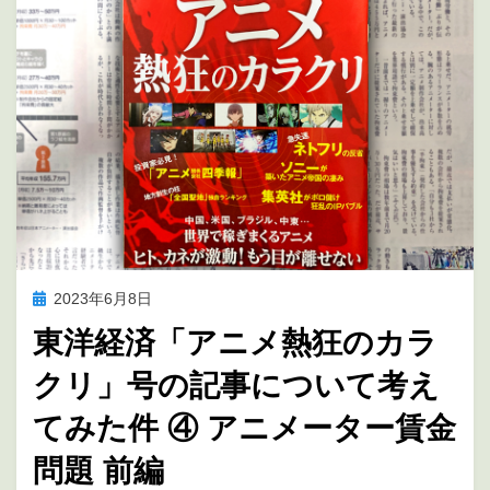
投
2023年6月8日
アニメの未来を考える
稿
東洋経済「アニメ熱狂のカラ
日:
クリ」号の記事について考え
てみた件 ④ アニメーター賃金
問題 前編