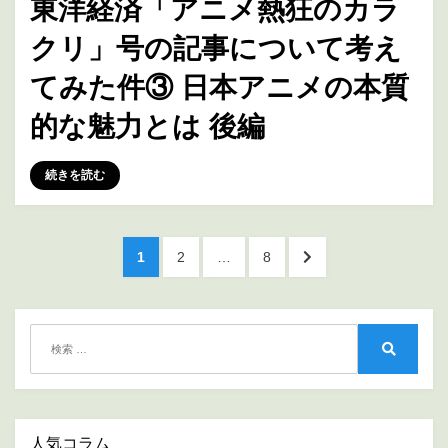
東洋経済「アニメ熱狂のカラ
日:
クリ」号の記事について考え
てみた件③ 日本アニメの本質
的な魅力とは 後編
投稿者
marumegane
続きを読む
投
ペ
ペ
ペ
次
1
2
…
8
稿
ー
ー
ー
の
ジ
ジ
ジ
ペ
の
ー
ペ
検
ジ
索:
ー
検
へ
索
ジ
送
人気コラム