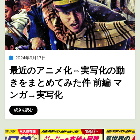
投
2024年6月17日
アニメの未来を考える
稿
最近のアニメ化⇔実写化の動
日:
きをまとめてみた件 前編 マ
ンガ→実写化
投稿者
marumegane
続きを読む