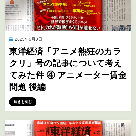
投
2023年6月9日
アニメの未来を考える
稿
東洋経済「アニメ熱狂のカラ
日:
クリ」号の記事について考え
てみた件 ④ アニメーター賃金
問題 後編
投稿者
marumegane
続きを読む