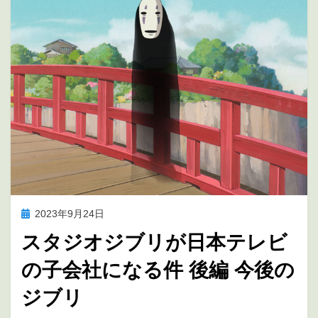
投
2023年9月24日
アニメの未来を考える
稿
スタジオジブリが日本テレビ
日:
の子会社になる件 後編 今後の
ジブリ