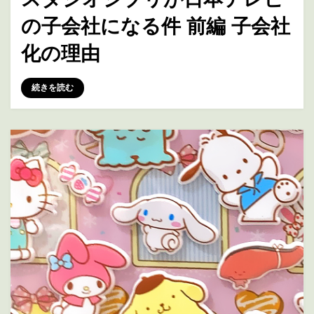
日:
の子会社になる件 前編 子会社
化の理由
投稿者
marumegane
続きを読む