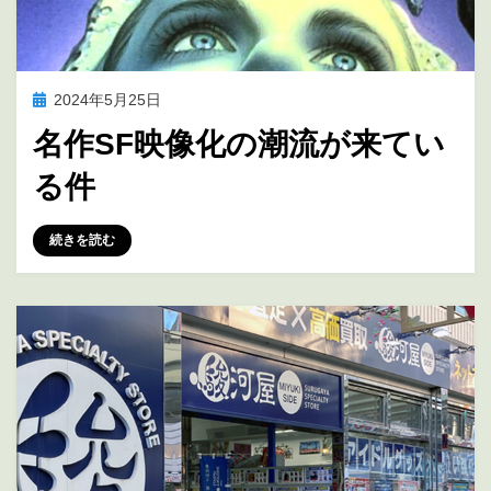
投
2024年5月25日
アニメの未来を考える
稿
名作SF映像化の潮流が来てい
日:
る件
投稿者
marumegane
続きを読む