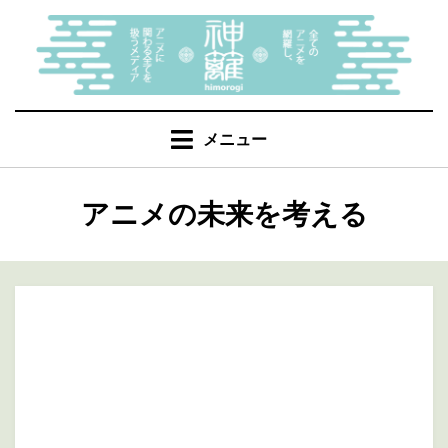
コ
ン
テ
ン
ツ
へ
メニュー
移
動
カテゴリー
:
アニメの未来を考える
す
る