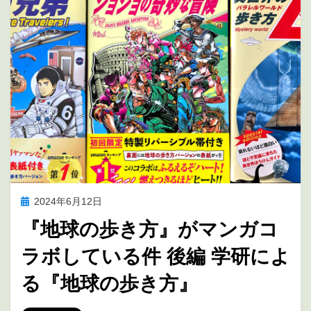
投
2024年6月12日
アニメの未来を考える
稿
『地球の歩き方』がマンガコ
日:
ラボしている件 後編 学研によ
る『地球の歩き方』