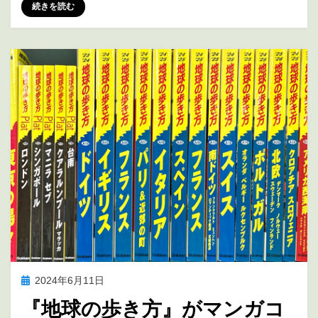
投稿者
marumegane
続きを読む
投
2024年6月11日
アニメの未来を考える
稿
『地球の歩き方』がマンガコ
日: