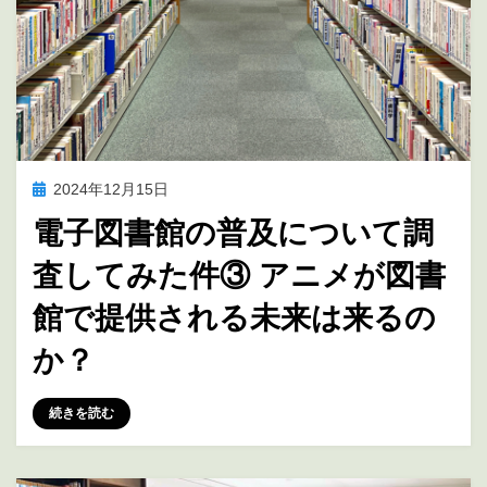
投
2024年12月15日
アニメの未来を考える
稿
電子図書館の普及について調
日:
査してみた件③ アニメが図書
館で提供される未来は来るの
か？
投稿者
marumegane
続きを読む