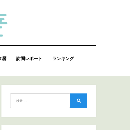
タ暦
訪問レポート
ランキング
検
索:
検
索