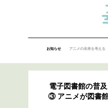
コ
ン
テ
ン
ツ
へ
お知らせ
アニメの未来を考える
移
動
す
る
電子図書館の普
③ アニメが図書