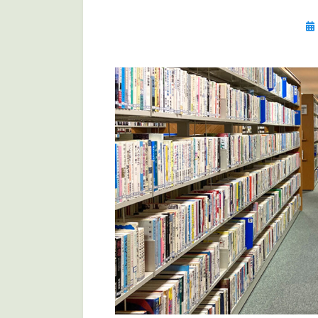
投
稿
日