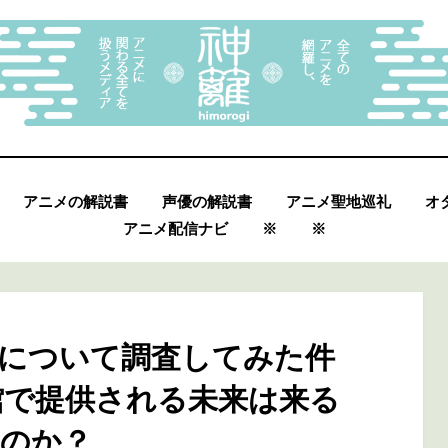
アニメの解説書
声優の解説書
アニメ聖地巡礼
オ
アニメ配信ナビ
※
※
及について調査してみた件
館で提供される未来は来る
のか？