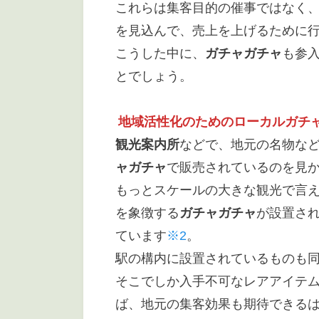
これらは集客目的の催事ではなく
を見込んで、売上を上げるために
こうした中に、
ガチャガチャ
も参
とでしょう。
地域活性化のためのローカルガチ
観光案内所
などで、地元の名物な
ャガチャ
で販売されているのを見
もっとスケールの大きな観光で言
を象徴する
ガチャガチャ
が設置さ
ています
※2
。
駅の構内に設置されているものも
そこでしか入手不可なレアアイテム
ば、地元の集客効果も期待できる