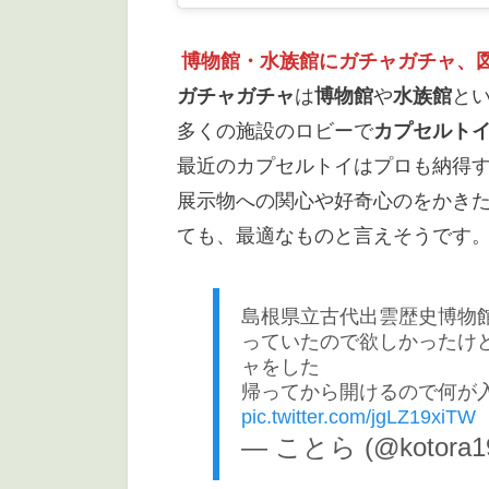
博物館・水族館にガチャガチャ、
ガチャガチャ
は
博物館
や
水族館
と
多くの施設のロビーで
カプセルト
最近のカプセルトイはプロも納得
展示物への関心や好奇心のをかき
ても、最適なものと言えそうです
島根県立古代出雲歴史博物
っていたので欲しかったけ
ャをした
帰ってから開けるので何が
pic.twitter.com/jgLZ19xiTW
— ことら (@kotora1