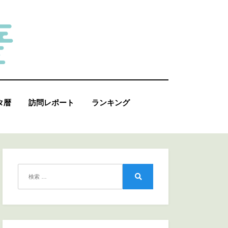
タ暦
訪問レポート
ランキング
検
索:
検
索