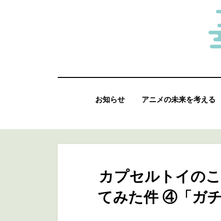
コ
ン
テ
ン
ツ
へ
お知らせ
アニメの未来を考える
移
動
す
る
カプセルトイのこ
てみた件 ④「ガ