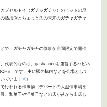
るカプセルトイ（
ガチャガチャ
）のヒットの歴
在の活用例とちょっと先の未来の
ガチャガチャ
。
などで、
ガチャガチャ
の催事が期間限定で開催
代表的なのは、gashacocoを運営するハピネ
MARCHE」です。主に駅の構内などを会場として
開いています
※1
。
スで行われる催事物（デパートの大型催事場を
売展、和菓子や洋菓子などの店が昔から出店し