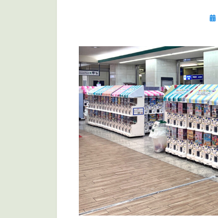
投
稿
日