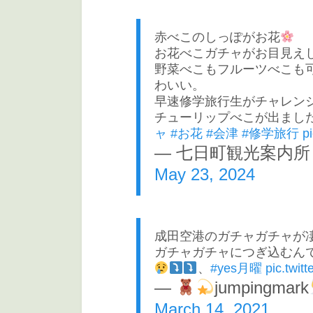
赤べこのしっぽがお花
お花べこガチャがお目見え
野菜べこもフルーツべこも
わいい。
早速修学旅行生がチャレンジ
チューリップべこが出まし
ャ
#お花
#会津
#修学旅行
p
— 七日町観光案内所 公式
May 23, 2024
成田空港のガチャガチャが
ガチャガチャにつぎ込むん
、
#yes月曜
pic.twit
—
jumpingmark
March 14, 2021