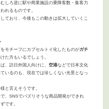
、むしろ逆に駅や商業施設の乗降客数・集客力
行われるものです。
入しており、今後もこの動きは拡大していくこ
ャ
どをモチーフにカプセルトイ化したものが
ガチ
かけた方もいるでしょう。
えば、訪日外国人向けに、
空港
などで日本文化
れているのも、現在では珍しくない光景となっ
同様と言えそうです。
で、SNSでバズリそうな商品開発ができれ
はずです。