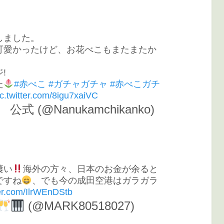
しました。
可愛かったけど、お花べこもまたまたか
!
た
#赤べこ
#ガチャガチャ
#赤べこガチ
ic.twitter.com/8igu7xaiVC
 (@Nanukamchikanko)
凄い
海外の方々、日本のお金が余ると
ですね
、でも今の成田空港はガラガラ
ter.com/IlrWEnDStb
(@MARK80518027)