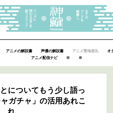
アニメの解説書
声優の解説書
アニメ聖地巡礼
オ
アニメ配信ナビ
※
※
とについてもう少し語っ
チャガチャ」の活用あれこ
れ