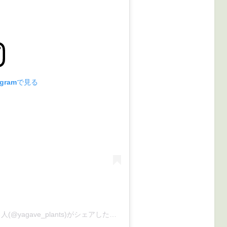
agramで見る
yagave / 珍奇植物専用鉢YABACHIをつくる人(@yagave_plants)がシェアした投稿