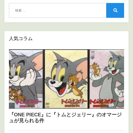
ョ
検
ン
索:
検
索
人気コラム