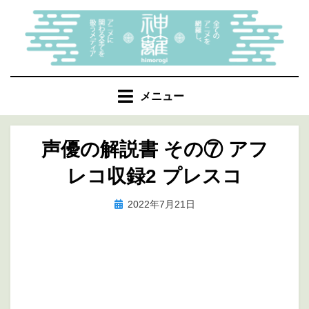
コ
ン
テ
ン
ツ
へ
メニュー
移
動
声優の解説書 その⑦ アフ
す
る
レコ収録2 プレスコ
投
投稿者
2022年7月21日
marumegane
稿
日: