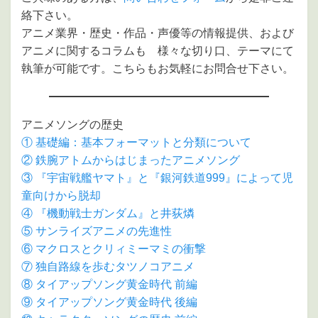
絡下さい。
アニメ業界・歴史・作品・声優等の情報提供、および
アニメに関するコラムも 様々な切り口、テーマにて
執筆が可能です。こちらもお気軽にお問合せ下さい。
アニメソングの歴史
① 基礎編：基本フォーマットと分類について
② 鉄腕アトムからはじまったアニメソング
③ 『宇宙戦艦ヤマト』と『銀河鉄道999』によって児
童向けから脱却
④ 『機動戦士ガンダム』と井荻燐
⑤ サンライズアニメの先進性
⑥ マクロスとクリィミーマミの衝撃
⑦ 独自路線を歩むタツノコアニメ
⑧ タイアップソング黄金時代 前編
⑨ タイアップソング黄金時代 後編