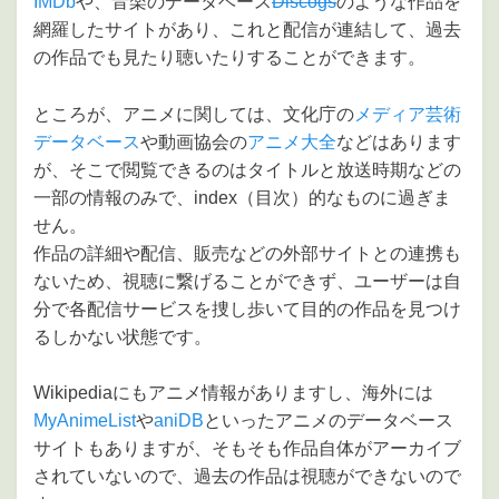
IMDb
や、音楽のデータベース
Discogs
のような作品を
網羅したサイトがあり、これと配信が連結して、過去
の作品でも見たり聴いたりすることができます。
ところが、アニメに関しては、文化庁の
メディア芸術
データベース
や動画協会の
アニメ大全
などはあります
が、そこで閲覧できるのはタイトルと放送時期などの
一部の情報のみで、index（目次）的なものに過ぎま
せん。
作品の詳細や配信、販売などの外部サイトとの連携も
ないため、視聴に繋げることができず、ユーザーは自
分で各配信サービスを捜し歩いて目的の作品を見つけ
るしかない状態です。
Wikipediaにもアニメ情報がありますし、海外には
MyAnimeList
や
aniDB
といったアニメのデータベース
サイトもありますが、そもそも作品自体がアーカイブ
されていないので、過去の作品は視聴ができないので