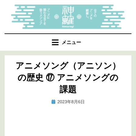
コ
ン
テ
ン
ツ
へ
メニュー
移
動
アニメソング（アニソン）
す
る
の歴史 ⑰ アニメソングの
課題
投
投稿者
2023年8月6日
marumegane
稿
日: