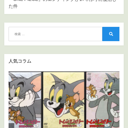
ー
た件
シ
ョ
ン
検
索:
検
索
人気コラム