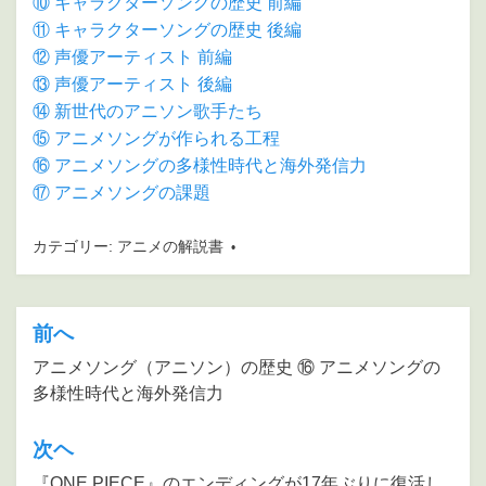
⑩ キャラクターソングの歴史 前編
⑪ キャラクターソングの歴史 後編
⑫ 声優アーティスト 前編
⑬ 声優アーティスト 後編
⑭ 新世代のアニソン歌手たち
⑮ アニメソングが作られる工程
⑯ アニメソングの多様性時代と海外発信力
⑰ アニメソングの課題
カテゴリー:
アニメの解説書
前へ
投
稿
アニメソング（アニソン）の歴史 ⑯ アニメソングの
多様性時代と海外発信力
ナ
ビ
次ヘ
ゲ
『ONE PIECE』のエンディングが17年ぶりに復活し