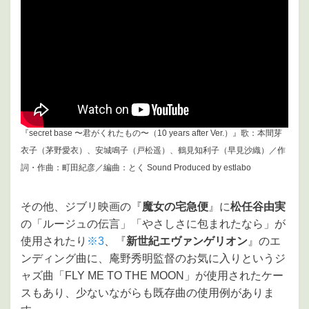
『secret base 〜君がくれたもの〜（10 years after Ver.）』歌：本間芽
衣子（茅野愛衣）、安城鳴子（戸松遥）、鶴見知利子（早見沙織）／作
詞・作曲：町田紀彦／編曲：とく Sound Produced by estlabo
その他、ジブリ映画の『
魔女の宅急便
』に
松任谷由実
の「ルージュの伝言」「やさしさに包まれたなら」が
使用されたり
※3
、『
新世紀エヴァンゲリオン
』のエ
ンディング曲に、庵野秀明監督のお気に入りというジ
ャズ曲「FLY ME TO THE MOON」が使用されたケー
スもあり、少ないながらも既存曲の使用例がありま