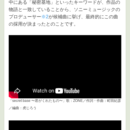
中にある「秘密基地」といったキーワードが、作品の
物語と一致していることから、ソニーミュージックの
プロデューサー
※2
が候補曲に挙げ、最終的にこの曲
の採用が決まったとのことです。
「secret base 〜君がくれたもの〜」歌：ZONE／作詞・作曲：町田紀彦
／編曲：虎じろう