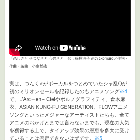
「恋しさと せつなさと 心強さと」歌：篠原涼子 with t.komuro／作詞・
作曲・編曲：小室哲哉
実は、つんく♂がボーカルをつとめていたシャ乱Qが
初のミリオンセールを記録したのもアニメソング
※4
で、L’Arc～en～Cielやポルノグラフィティ、倉木麻
衣、ASIAN KUNG-FU GENERATION、FLOWアニメ
ソングといったメジャーなアーティストたちも、全て
アニメのおかげとまでは言わないまでも、現在の人気
を獲得する上で、タイアップ効果の恩恵を多大に受け
ていることは否定できないはずです。
※5