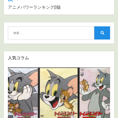
ゲ
アニメパワーランキングβ版
ー
シ
ョ
検
ン
索:
検
索
人気コラム