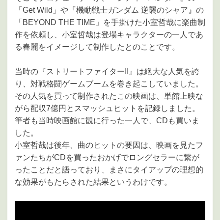
「Get Wild」や『機動戦士ガンダム 逆襲のシャア』の
「BEYOND THE TIME」を手掛けた小室哲哉に楽曲制
作を依頼し、小室哲哉は登場キャラクターの一人であ
る春麗をイメージして制作したとのことです。
当時の『ストリートファイターII』は絶大な人気を誇
り、対戦格闘ゲームブームを巻き起こしていました。
その人気を買って制作されたこの映画は、単館上映な
がら配収7億円とスマッシュヒットを記録しました。
筆者も当時映画館に観に行った一人で、CDも買いま
した。
小室哲哉は後年、曲のヒットの要因は、映画を見たフ
ァンたちがCDを買ったおかげでロングセラーに繋が
ったことだと語っており、まさにタイアップの理想的
な効果がもたらされた結果というわけです。