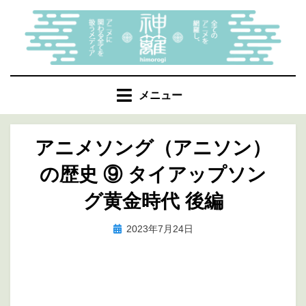
コ
ン
テ
ン
ツ
へ
メニュー
移
動
アニメソング（アニソン）
す
る
の歴史 ⑨ タイアップソン
グ黄金時代 後編
投
投稿者
2023年7月24日
marumegane
稿
日: