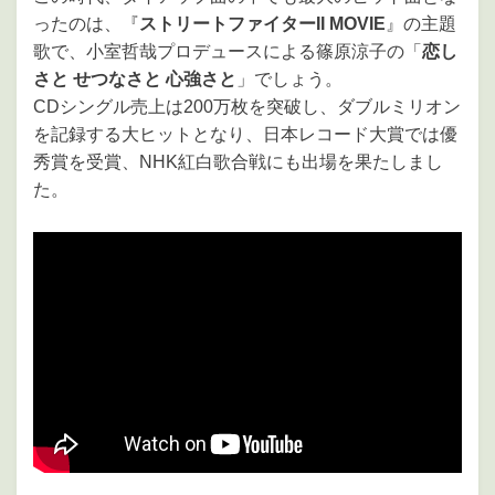
ったのは、『
ストリートファイターII MOVIE
』の主題
歌で、小室哲哉プロデュースによる篠原涼子の「
恋し
さと せつなさと 心強さと
」でしょう。
CDシングル売上は200万枚を突破し、ダブルミリオン
を記録する大ヒットとなり、日本レコード大賞では優
秀賞を受賞、NHK紅白歌合戦にも出場を果たしまし
た。