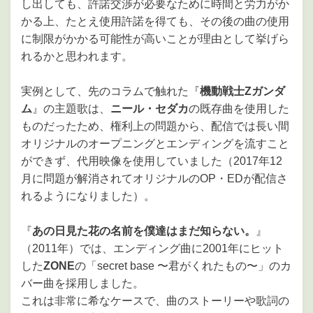
し出しても、許諾交渉が必要なために時間と労力がか
かる上、たとえ使用許諾を得ても、その後の曲の使用
に制限がかかる可能性が高いことが理由として挙げら
れるかと思われます。
実例として、先のコラムで触れた『
機動戦士Zガンダ
ム
』の主題歌は、
ニール・セダカ
の既存曲を使用した
ものだったため、権利上の問題から、配信では長い間
オリジナルのオープニングとエンディングを流すこと
ができず、代用映像を使用していました（2017年12
月に問題が解消されてオリジナルのOP・EDが配信さ
れるようになりました）。
『
あの日見た花の名前を僕達はまだ知らない。
』
（2011年）では、エンディング曲に2001年にヒット
した
ZONE
の「secret base 〜君がくれたもの〜」のカ
バー曲を採用しました。
これは非常に希なケースで、曲のストーリーや歌詞の