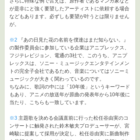
さらに特殊な例で言えば、原作者であるマンガ家など
が是非にと強く要望したアーティストに依頼する場合
などもあります。必ずしも要望が叶うとは限りません
が。
※2
『あの日見た花の名前を僕達はまだ知らない。』
の製作委員会に参加している企業はアニプレックス、
フジテレビジョン、電通の3社で、このうち、アニプ
レックスは、ソニー・ミュージックエンタテインメン
トの完全子会社であるため、音楽についてはソニーミ
ュージックが大きく関わっているのです。
ちなみに、歌詞の中には「10年後」というキーワード
もあり、アニメの放送年が原曲の発表年から10年後に
当たり、こちらも一致しています。
※3
主題歌を決める会議直前に行った松任谷由実のコ
ンサートに触発された鈴木敏夫プロデューサーが、宮
崎駿に提案して採用が決定し、松任谷由実に新曲制作