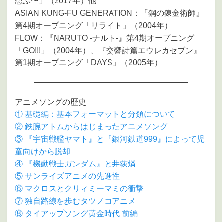
想ふ〜」（2017年）他
ASIAN KUNG-FU GENERATION：『鋼の錬金術師』
第4期オープニング「リライト」（2004年）
FLOW：『NARUTO -ナルト-』第4期オープニング
「GO!!!」（2004年）、『交響詩篇エウレカセブン』
第1期オープニング「DAYS」（2005年）
アニメソングの歴史
① 基礎編：基本フォーマットと分類について
② 鉄腕アトムからはじまったアニメソング
③ 『宇宙戦艦ヤマト』と『銀河鉄道999』によって児
童向けから脱却
④ 『機動戦士ガンダム』と井荻燐
⑤ サンライズアニメの先進性
⑥ マクロスとクリィミーマミの衝撃
⑦ 独自路線を歩むタツノコアニメ
⑧ タイアップソング黄金時代 前編