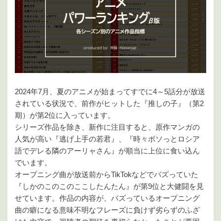
2024年7月、夏のアニメが始まってすでに4～5話分が放送
されている状況で、前作がヒットした『推しの子』（第2
期）が第2位に入っています。
シリーズ作品を除き、新作に注目すると、原作マンガの
人気が高い『逃げ上手の若君』、『時々ボソっとロシア
語でデレる隣のアーリャさん』が順当に上位に食い込ん
でいます。
オープニング曲が放送前からTikTokなどでバズっていた
『しかのこのこのここしたんたん』が第9位と大健闘を見
せています。作品の内容が、バズっているオープニング
曲の癖になる意味不明なフレーズに負けず劣らずのふざ