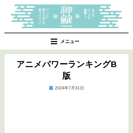
コ
ン
テ
ン
ツ
へ
メニュー
移
動
アニメパワーランキングΒ
す
る
版
投
投稿者
2024年7月31日
marumegane
稿
日: