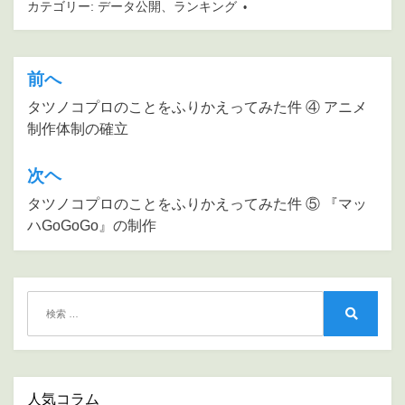
カテゴリー:
データ公開
、
ランキング
er
前へ
投
稿
タツノコプロのことをふりかえってみた件 ④ アニメ
制作体制の確立
ナ
ビ
次ヘ
ゲ
タツノコプロのことをふりかえってみた件 ⑤ 『マッ
ー
ハGoGoGo』の制作
シ
ョ
ン
検
索:
検
索
人気コラム