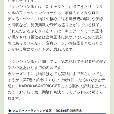
が正しそうです。
『ダンジョン飯』は、新キャラたちが出てきたり、マル
シルのファッションショーやら、家畜のミノタウロス、
デレるイヅツミ、物語の核心に迫る世界観の解明や伏線
の回収など、見所満載でSNSも盛り上がっている様子。
『わんだふるぷりきゅあ！』は、キュアニャミーの正体
が明かされ（視聴者は当然正体に気づいているので意外
性はありませんが）、変身シーンがお披露目となったこ
とが好反響になったものと思われます。
『ダンジョン飯』に関しては、第21話目で全14巻中の第7
巻の中盤あたりまでの内容です。
今シーズン中には物語はとても完結にまで至らないでし
ょうが（第7巻の終わりくらいで最終回になるのではと予
想）、KADOKAWA×TRIGGERによる製作で評判も上々な
ので、おそらく第二期製作も決まっているものと考えら
れます。