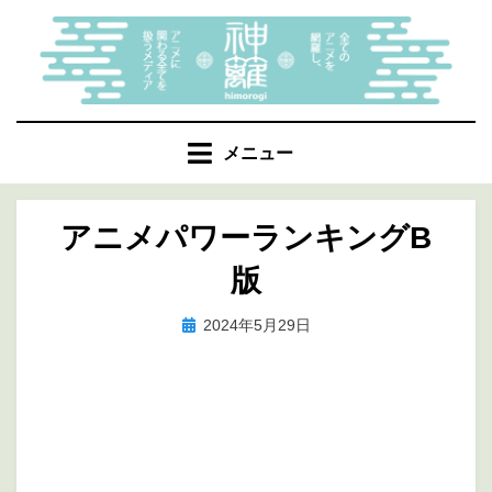
コ
ン
テ
ン
ツ
へ
メニュー
移
動
アニメパワーランキングΒ
す
る
版
投
投稿者
2024年5月29日
marumegane
稿
日: