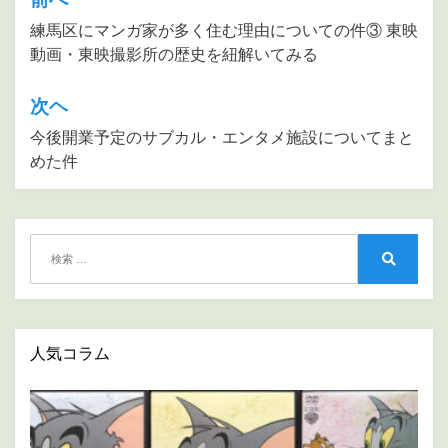
投
稿
練馬区にマンガ家が多く住む理由についての件③ 東映
動画・東映撮影所の歴史を紐解いてみる
ナ
ビ
次ヘ
ゲ
今後開業予定のサブカル・エンタメ施設についてまと
ー
めた件
シ
ョ
ン
検
索:
検
索
人気コラム