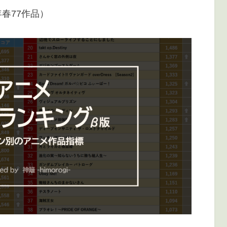
:
年春77作品）