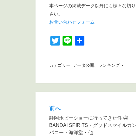
本ページの掲載データ以外にも様々な切り
さい。
お問い合わせフォーム
T
Li
共
wi
n
有
tt
e
カテゴリー:
データ公開
、
ランキング
er
前へ
投
静岡ホビーショーに行ってきた件 ④
稿
BANDAI SPIRITS・グッドスマイルカ
ナ
パニー・海洋堂・他