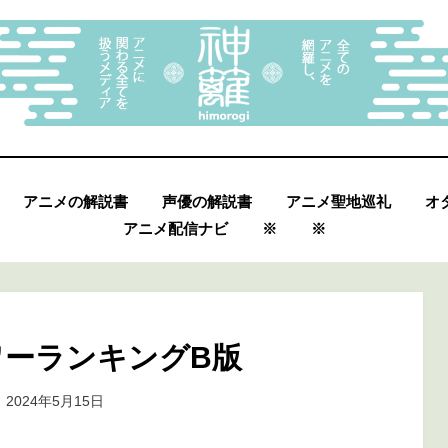
アニメの解説書
声優の解説書
アニメ聖地巡礼
オ
アニメ配信ナビ
※
※
ワーランキングΒ版
投
投稿者
2024年5月15日
marumegane
稿