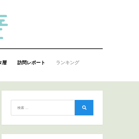
タ暦
訪問レポート
ランキング
検
索:
検
索