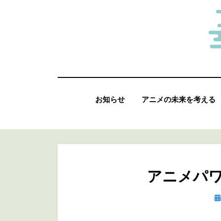
コ
ン
テ
ン
ツ
へ
お知らせ
アニメの未来を考える
移
動
す
る
アニメパ