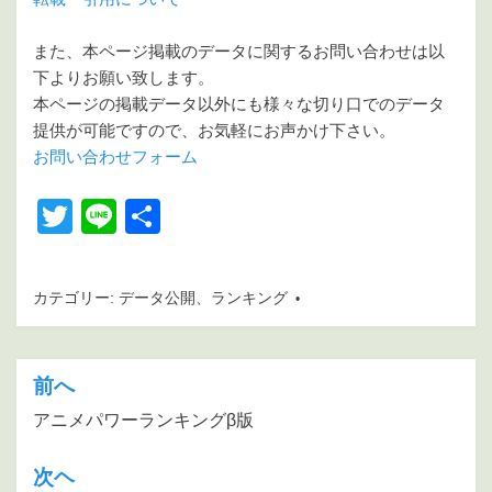
また、本ページ掲載のデータに関するお問い合わせは以
下よりお願い致します。
本ページの掲載データ以外にも様々な切り口でのデータ
提供が可能ですので、お気軽にお声かけ下さい。
お問い合わせフォーム
T
Li
共
wi
n
有
tt
e
カテゴリー:
データ公開
、
ランキング
er
前へ
投
稿
アニメパワーランキングβ版
ナ
次ヘ
ビ