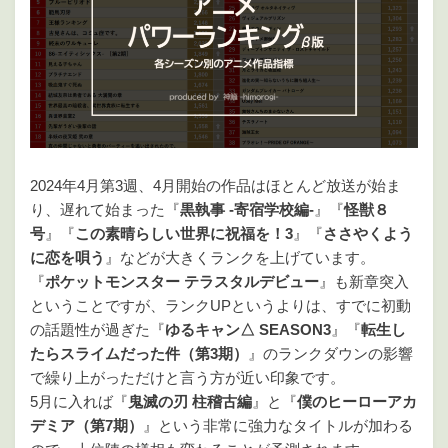
2024年4月第3週、4月開始の作品はほとんど放送が始ま
り、遅れて始まった『
黒執事 -寄宿学校編-
』『
怪獣８
号
』『
この素晴らしい世界に祝福を！3
』『
ささやくよう
に恋を唄う
』などが大きくランクを上げています。
『
ポケットモンスター テラスタルデビュー
』も新章突入
ということですが、ランクUPというよりは、すでに初動
の話題性が過ぎた『
ゆるキャン△ SEASON3
』『
転生し
たらスライムだった件（第3期）
』のランクダウンの影響
で繰り上がっただけと言う方が近い印象です。
5月に入れば『
鬼滅の刃 柱稽古編
』と『
僕のヒーローアカ
デミア（第7期）
』という非常に強力なタイトルが加わる