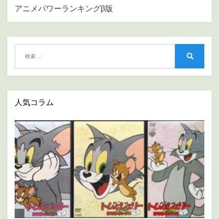
アニメパワーランキングβ版
ゲ
ー
シ
検
ョ
索:
検
ン
索
人気コラム