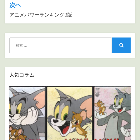
次ヘ
ゲ
アニメパワーランキングβ版
ー
シ
ョ
検
ン
索:
検
索
人気コラム