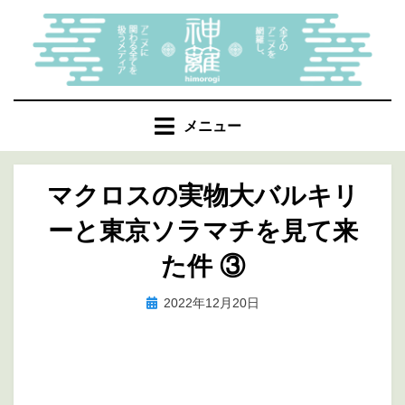
コ
ン
テ
ン
ツ
へ
メニュー
移
動
マクロスの実物大バルキリ
す
る
ーと東京ソラマチを見て来
た件 ③
投
投稿者
2022年12月20日
marumegane
稿
日: