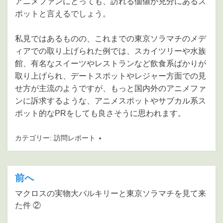
アニメファンにとっても、訪れる価値が充分にあるス
ポットと言えるでしょう。
私見ではあるものの、これまでの東京ソラマチのメデ
ィアでの取り上げられた例では、スカイツリーや水族
館、有名なスイーツやレストランなど飲食系ばかりが
取り上げられ、デートスポットやレジャー方面での見
せ方が主流のようですが、もっと国内外のアニメファ
ンに訴求するような、アニメスポットやサブカル系ス
ポット的なPRをしても良さそうに思われます。
カテゴリー:
訪問レポート
前へ
投
稿
マクロスの実物大バルキリーと東京ソラマチを見て来
た件 ②
ナ
ビ