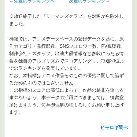
←先週のランキングへ
｜
次週のランキング→
※放送終了した『リーマンズクラブ』を対象から除外し
ました。
神籬では、アニメデータベースの登録データを基に、原
作カテゴリ・発行部数、SNSフォロワー数、PV視聴数、
制作会社・スタッフ、出演声優情報など多岐にわたる情
報を独自のアルゴリズムでスコアリングし、毎週30位ま
でのランキングを発表しています。
なお、本指標はアニメ作品そのものの優劣に関して論ず
るためのものではございません。
この指標のスコアの高低によって、作品の是非を論じる
事のないよう、本データの活用につきましては、御留意
頂けますよう、何卒御理解の程よろしくお願い申し上げ
ます。
ヒモロギ調べ