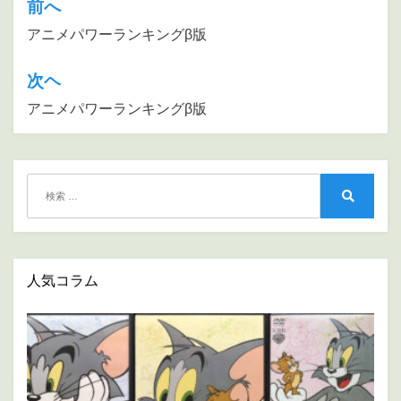
前へ
投
稿
アニメパワーランキングβ版
ナ
次ヘ
ビ
アニメパワーランキングβ版
ゲ
ー
シ
検
ョ
索:
検
ン
索
人気コラム