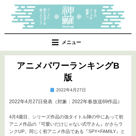
コ
ン
テ
ン
ツ
へ
メニュー
移
動
アニメパワーランキングΒ
す
る
版
投
投稿者
2022年4月27日
marumegane
稿
2022年4月27日発表（対象：2022年春放送69作品）
日:
4月4週目、シリーズ作品の強タイトル陣の中にあって初
アニメ作品の『可愛いだけじゃない式守さん』がさらラ
ンクUP。同じく初アニメ作品である『SPY×FAMILY』と